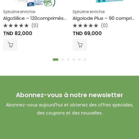
Spiruline enrichie
Spiruline enrichie
AlgoSilice – 120comprimés-Eden Life
AlgoIode Plus – 90 comprimés- Eden Life
(0)
(0)
Note
Note
TND
82,000
TND
69,000
0
0
sur
sur
5
5
Abonnez-vous à notre newsletter
Abonnez-vous aujourd'hui et obtenez des offres spéciales,
des coupons et des nouvelles.