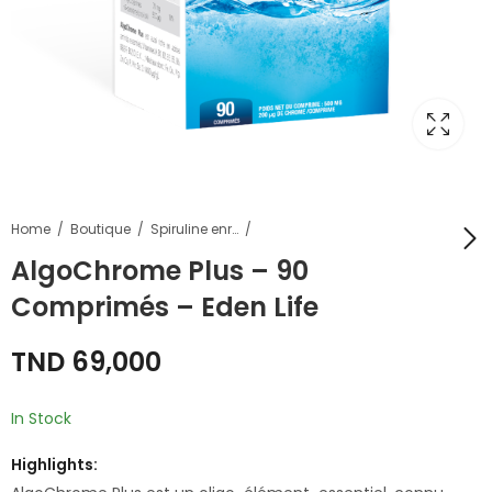
Home
Boutique
Spiruline enrichie
AlgoChrome Plus – 90
Comprimés – Eden Life
AlgoFer Plus - 120
Comprimés – Eden
TND
69,000
Life
TND
69,000
In Stock
Highlights: