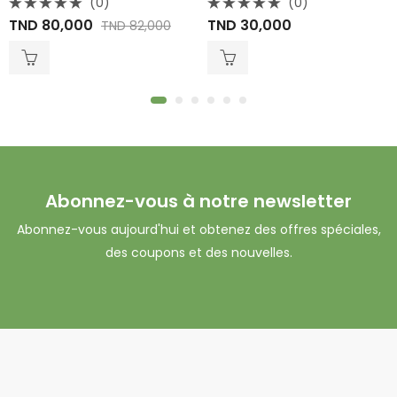
(0)
(0)
Note
Note
TND
80,000
TND
30,000
TND
82,000
0
0
sur
sur
5
5
Abonnez-vous à notre newsletter
Abonnez-vous aujourd'hui et obtenez des offres spéciales,
des coupons et des nouvelles.