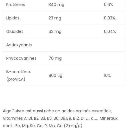
Protéines
340 mg
0.6%
Lipides
23 mg
0.03%
Glucides
62 mg
0,04%
Antioxydants
Phycocyanines
70 mg
ß-carotène.
800 μg
10%
(proVit.A)
AlgoCuivre est aussi riche en acides aminés essentiels;
Vitamines A, B1, B2, B3, B5, B6, B8,B9, B12, D, E , K ….; Minéraux
dont : Fe, Mg, Se, Ca, P, Mn, Cu (2 mg/g).