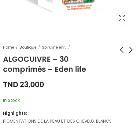
Home
Boutique
Spiruline enrichie
ALGOCUIVRE – 30
comprimés – Eden life
AlgoZinc - 30
AlgoManganèse -
comprimés -Eden
30 comprimés -
TND
23,000
life
Eden life
TND
TND
23,000
23,000
In Stock
Highlights:
PIGMENTATIONS DE LA PEAU ET DES CHEVEUX BLANCS