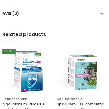
AVIS (0)
Related products
2
% OFF
Spiruline enrichie
Spiruline enrichie
AlgoSélénium-Zinc Plus – 90 comprimés – EdenLife
SpiruThym – 60 comprimés – Eden life