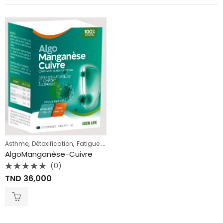
,
,
,
,
,
Asthme
Détoxification
Fatigue et stress
Immunité
Spiruline enrichie
Sp
AlgoManganèse-Cuivre
(0)
Note
TND
36,000
0
sur
5