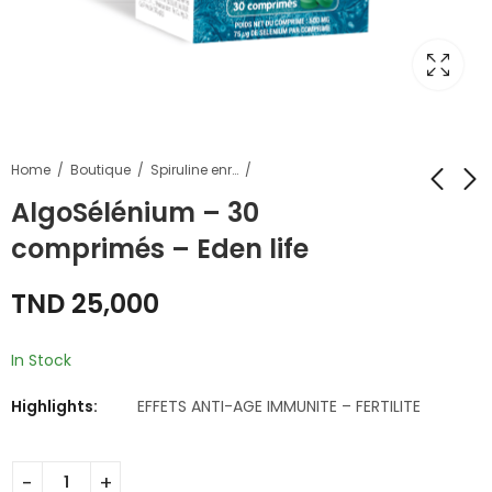
Home
Boutique
Spiruline enrichie
AlgoSélénium – 30
comprimés – Eden life
SPIRULINE EN
AlgoChrome - 30
PAILLETTES - 50 G -
comprimés - Eden
TND
25,000
Eden life
life
TND
TND
24,000
25,000
In Stock
Highlights:
EFFETS ANTI-AGE IMMUNITE – FERTILITE