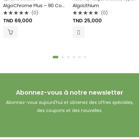
AlgoChrome Plus – 90 Comprimés – Eden Life
AlgoLithium
(0)
(0)
Note
Note
TND
69,000
TND
25,000
0
0
sur
sur
5
5
Abonnez-vous à notre newsletter
Abonnez-vous aujourd'hui et obtenez des offres spéciales,
des coupons et des nouvelles.