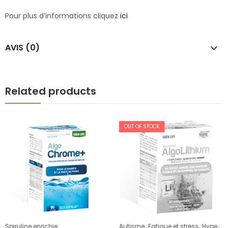
Pour plus d’informations cliquez
ici
AVIS (0)
Related products
OUT OF STOCK
,
,
Spiruline enrichie
Autisme
Fatigue et stress
Hyperactivité