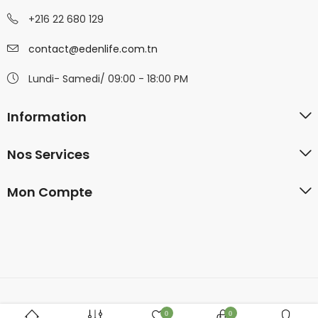
+216 22 680 129
contact@edenlife.com.tn
Lundi- Samedi/ 09:00 - 18:00 PM
Information
Nos Services
Mon Compte
© 2026
ADS VALLEY
. All Rights Reserved.
0
0