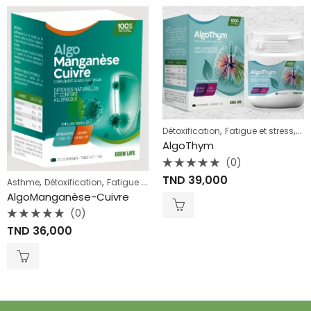
,
,
Détoxification
Fatigue et stress
Fer
AlgoThym
(0)
Note
TND
39,000
,
,
,
,
,
0
Asthme
Détoxification
Fatigue et stress
Immunité
Spiruline enrichie
Sp
sur
AlgoManganèse-Cuivre
5
(0)
Note
TND
36,000
0
sur
5