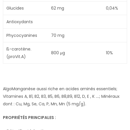
Glucides
62 mg
0,04%
Antioxydants
Phycocyanines
70 mg
ß-carotène.
800 μg
10%
(proVit.A)
AlgoManganèse aussi riche en acides aminés essentiels;
Vitamines A, B1, B2, B3, B5, B6, B8,B9, B12, D, E , K ….; Minéraux
dont : Cu, Mg, Se, Ca, P, Mn, Mn (5 mg/g).
PROPRIÉTÉS PRINCIPALES :