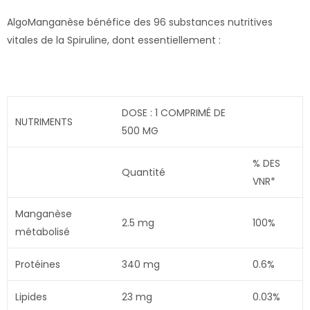
AlgoManganèse bénéfice des 96 substances nutritives
vitales de la Spiruline, dont essentiellement :
DOSE : 1 COMPRIMÉ DE
NUTRIMENTS
500 MG
% DES
Quantité
VNR*
Manganèse
2.5 mg
100%
métabolisé
Protéines
340 mg
0.6%
Lipides
23 mg
0.03%