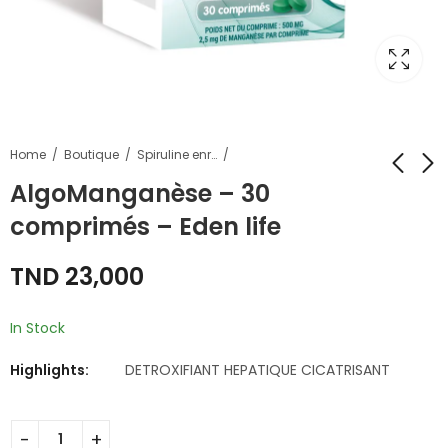
Home
Boutique
Spiruline enrichie
AlgoManganèse – 30
comprimés – Eden life
ALGOCUIVRE - 30
SPIRULINE EN
comprimés - Eden
PAILLETTES - 50 G -
TND
23,000
life
Eden life
TND
TND
23,000
24,000
In Stock
Highlights:
DETROXIFIANT HEPATIQUE CICATRISANT