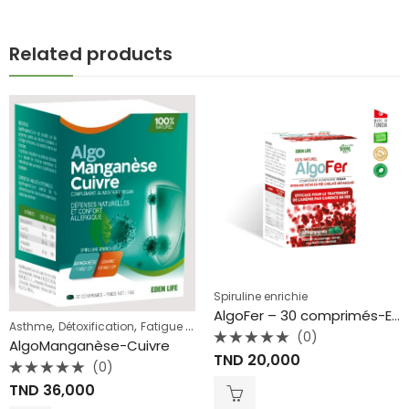
Related products
Spiruline enrichie
AlgoFer – 30 comprimés-Eden Life
,
,
,
,
,
Asthme
Détoxification
Fatigue et stress
Immunité
Spiruline enrichie
Sp
(0)
AlgoManganèse-Cuivre
Note
TND
20,000
0
(0)
sur
Note
5
TND
36,000
0
sur