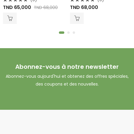
Note
Note
TND
65,000
TND
68,000
TND
68,000
0
0
sur
sur
5
5
Abonnez-vous à notre newsletter
Abonnez-vous aujourd'hui et obtenez des offres spéciales,
des coupons et des nouvelles.