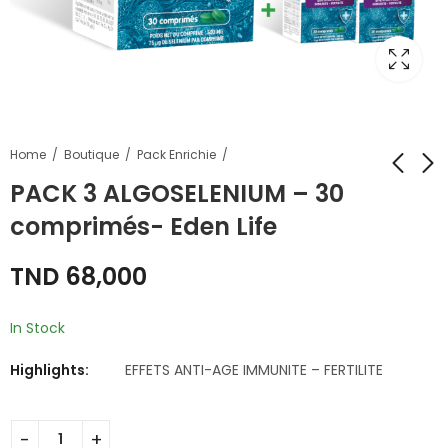
Home
Boutique
Pack Enrichie
PACK 3 ALGOSELENIUM – 30
comprimés- Eden Life
AlgoIode Plus - 90
SPIRULINE BIO
comprimés- Eden
POUDRE- 200
TND
68,000
Life
GRAMMES - Eden
TND
TND
69,000
82,000
Life
In Stock
Highlights:
EFFETS ANTI-AGE IMMUNITE – FERTILITE