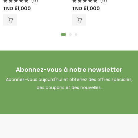
(0)
(0)
Note
Note
TND
61,000
TND
61,000
0
0
sur
sur
5
5
Abonnez-vous à notre newsletter
Abonnez-vous aujourd'hui et obtenez des offres spéciales,
des coupons et des nouvelles.