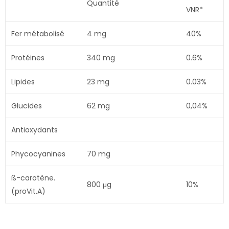
Quantité
VNR*
Fer métabolisé
4 mg
40%
Protéines
340 mg
0.6%
Lipides
23 mg
0.03%
Glucides
62 mg
0,04%
Antioxydants
Phycocyanines
70 mg
ß-carotène.
800 μg
10%
(proVit.A)