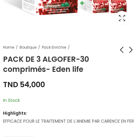
Home
Boutique
Pack Enrichie
PACK DE 3 ALGOFER-30
comprimés- Eden life
PACK SPIRULINE -50
SPIRULINE -180
GELULES- Eden life
COMPRIMES-Eden
TND
54,000
life
TND
54,000
TND
55,000
In Stock
Highlights:
EFFICACE POUR LE TRAITEMENT DE L’ANEMIE PAR CARENCE EN FER