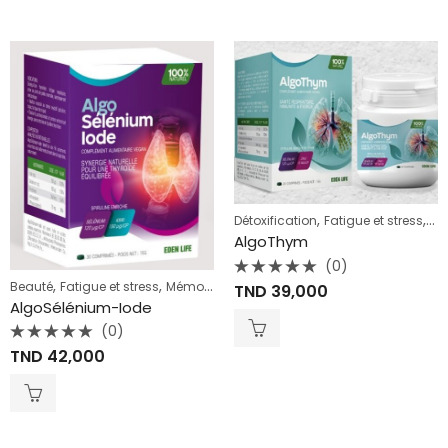
,
,
Détoxification
Fatigue et stress
Fer
AlgoThym
(0)
Note
,
,
,
,
Beauté
Fatigue et stress
Mémoire et concentration
Spiruline enrichie
T
TND
39,000
0
AlgoSélénium-Iode
sur
5
(0)
Note
TND
42,000
0
sur
5