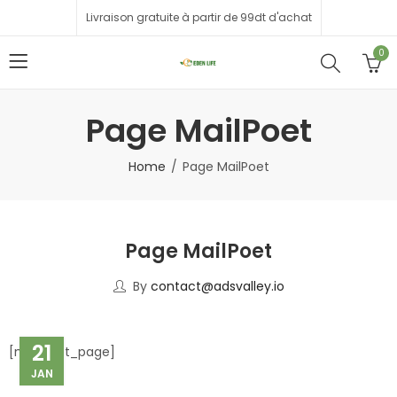
Livraison gratuite à partir de 99dt d'achat
0
Page MailPoet
Home
Page MailPoet
Page MailPoet
By
contact@adsvalley.io
21
[mailpoet_page]
JAN