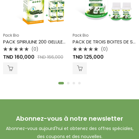
Pack Bio
Pack Bio
PACK SPIRULINE 200 GELULES -(500 mg)-Eden Life
PACK DE TROIS BOITES DE SPIRULINE BIO 100 GRAMMES POUDRE
(0)
(0)
Note
Note
TND
160,000
TND
125,000
TND
166,000
0
0
sur
sur
5
5
Abonnez-vous à notre newsletter
Abonnez-vous aujourd'hui et obtenez des offres spéciales,
des coupons et des nouvelles.