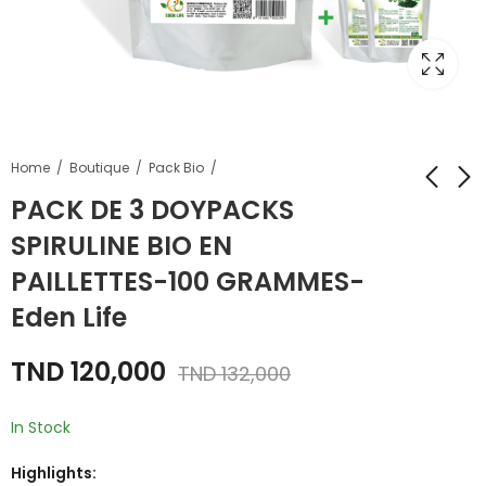
Home
Boutique
Pack Bio
PACK DE 3 DOYPACKS
SPIRULINE BIO EN
PACK DE 3 BOITES DE
AlgoSilice -
SPIRULINE 100
120comprimés-Eden
PAILLETTES-100 GRAMMES-
GELULES-500 mg-
Life
TND
TND
92,000
82,000
Eden Life
Eden Life
TND
120,000
TND
132,000
In Stock
Highlights: