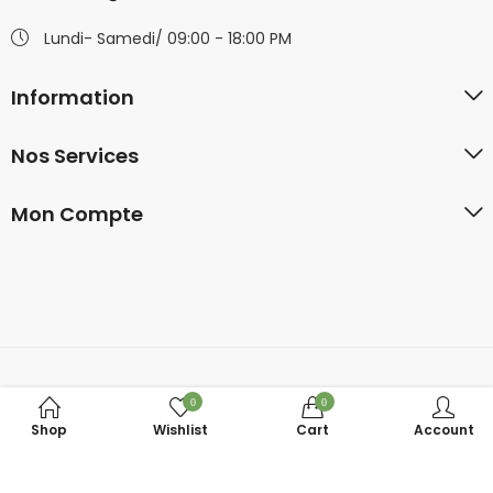
Lundi- Samedi/ 09:00 - 18:00 PM
Information
Nos Services
Mon Compte
© 2026
ADS VALLEY
. All Rights Reserved.
0
0
Shop
Wishlist
Cart
Account