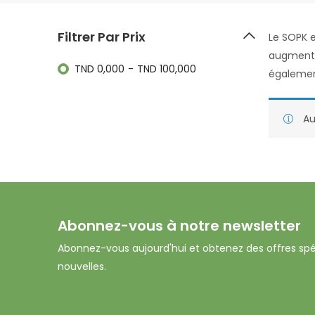
Filtrer Par Prix
Le SOPK 
augmente 
TND
0,000
-
TND
100,000
égalemen
Au
Abonnez-vous à notre newsletter
Abonnez-vous aujourd'hui et obtenez des offres spé
nouvelles.