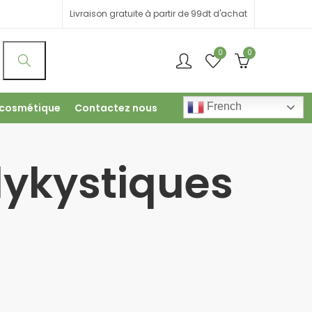
Livraison gratuite à partir de 99dt d'achat
0
0
French
 cosmétique
Contactez nous
lykystiques
)