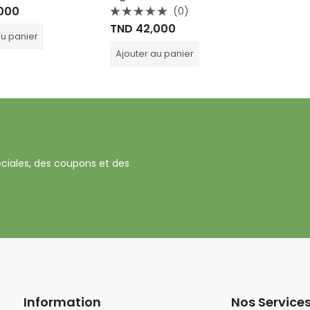
000
(0)
Note
TND
42,000
0
au panier
sur
5
Ajouter au panier
ciales, des coupons et des
Information
Nos Service